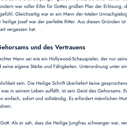
sondern war voller Eifer für Gottes großen Plan der Erlösung, d
itgefühl. Gleichzeitig war er ein Mann der totalen Unnachgi
heilige Josef war der perfekte Ritter. Aus diesen Gründen ist 
eit vergessen hat.
 Gehorsams und des Vertrauens
 echter Mann sei wie ein Hollywood-Schauspieler, der nur sei
d seine eigene Stärke und Fähigkeiten. Unterordnung unter e
ichkeit sein. Die Heilige Schrift überliefert keine gesprochen
as in seinem Leben auffällt, ist sein Geist des Gehorsams. E
n einfach, sofort und vollständig. Es erfordert männlichen Mu
rdnen.
Gott. Als er sah, dass die Heilige Jungfrau schwanger war, ve