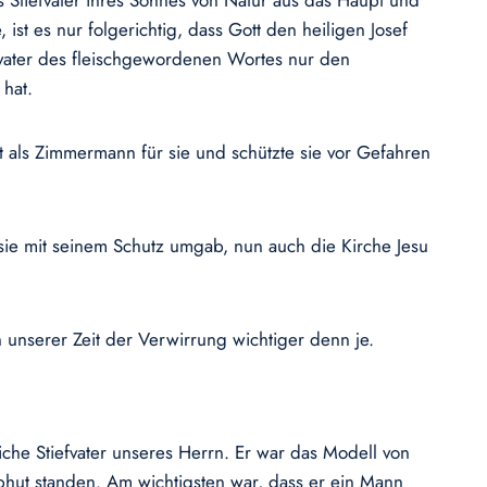
s Stiefvater ihres Sohnes von Natur aus das Haupt und
ist es nur folgerichtig, dass Gott den heiligen Josef
efvater des fleischgewordenen Wortes nur den
 hat.
eit als Zimmermann für sie und schützte sie vor Gefahren
d sie mit seinem Schutz umgab, nun auch die Kirche Jesu
n unserer Zeit der Verwirrung wichtiger denn je.
liche Stiefvater unseres Herrn. Er war das Modell von
Obhut standen. Am wichtigsten war, dass er ein Mann