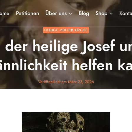
ome
Petitionen
Über uns
Blog
Shop
Konta
HEILIGE MUTTER KIRCHE
der heilige Josef u
nnlichkeit helfen k
Veröffentlicht am
März 23, 2026