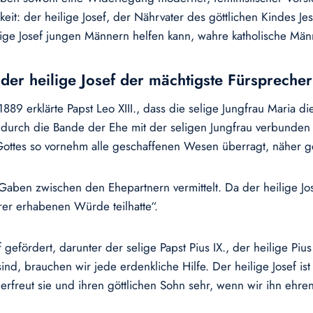
keit: der heilige Josef, der Nährvater des göttlichen Kindes J
e Josef jungen Männern helfen kann, wahre katholische Männl
t der heilige Josef der mächtigste Fürsprecher
89 erklärte Papst Leo XIII., dass die selige Jungfrau Maria d
durch die Bande der Ehe mit der seligen Jungfrau verbunden w
Gottes so vornehm alle geschaffenen Wesen überragt, näher g
 Gaben zwischen den Ehepartnern vermittelt. Da der heilige J
rer erhabenen Würde teilhatte“.
fördert, darunter der selige Papst Pius IX., der heilige Pius X.
nd, brauchen wir jede erdenkliche Hilfe. Der heilige Josef is
 erfreut sie und ihren göttlichen Sohn sehr, wenn wir ihn ehr