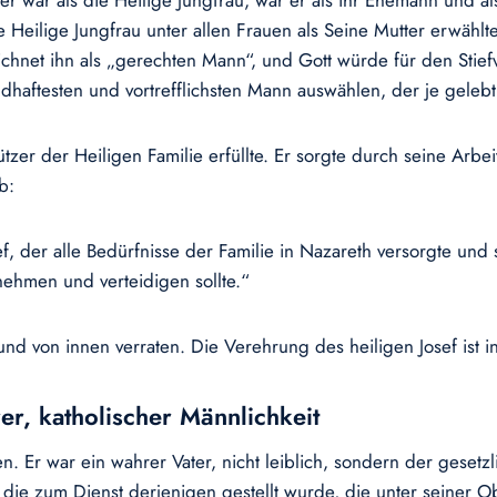
 war als die Heilige Jungfrau, war er als ihr Ehemann und al
 Heilige Jungfrau unter allen Frauen als Seine Mutter erwählte, 
eichnet ihn als „gerechten Mann“, und Gott würde für den Sti
ndhaftesten und vortrefflichsten Mann auswählen, der je gelebt
hützer der Heiligen Familie erfüllte. Er sorgte durch seine Arb
b:
sef, der alle Bedürfnisse der Familie in Nazareth versorgte un
nehmen und verteidigen sollte.“
und von innen verraten. Die Verehrung des heiligen Josef ist i
rer, katholischer Männlichkeit
n. Er war ein wahrer Vater, nicht leiblich, sondern der gesetz
, die zum Dienst derjenigen gestellt wurde, die unter seiner 