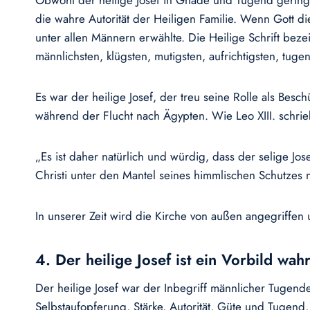
Obwohl der heilige Josef in Gnade und Tugend geringer
die wahre Autorität der Heiligen Familie. Wenn Gott die
unter allen Männern erwählte. Die Heilige Schrift bez
männlichsten, klügsten, mutigsten, aufrichtigsten, tuge
Es war der heilige Josef, der treu seine Rolle als Besc
während der Flucht nach Ägypten. Wie Leo XIII. schrie
„Es ist daher natürlich und würdig, dass der selige Jo
Christi unter den Mantel seines himmlischen Schutzes 
In unserer Zeit wird die Kirche von außen angegriffen 
4. Der heilige Josef ist ein Vorbild wah
Der heilige Josef war der Inbegriff männlicher Tugende
Selbstaufopferung, Stärke, Autorität, Güte und Tugend