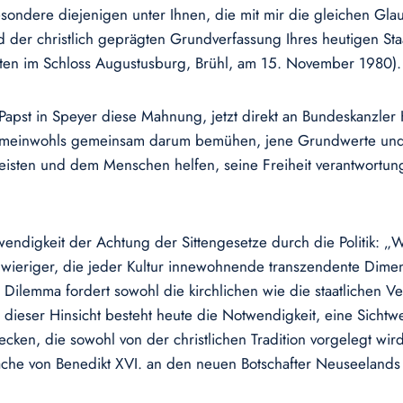
sondere diejenigen unter Ihnen, die mit mir die gleichen Gl
d der christlich geprägten Grundverfassung Ihres heutigen S
ten im Schloss Augustusburg, Brühl, am 15. November 1980).
Papst in Speyer diese Mahnung, jetzt direkt an Bundeskanzler 
Gemeinwohls gemeinsam darum bemühen, jene Grundwerte und -r
isten und dem Menschen helfen, seine Freiheit verantwort
wendigkeit der Achtung der Sittengesetze durch die Politik: „
hwieriger, die jeder Kultur innewohnende transzendente Dimen
s Dilemma fordert sowohl die kirchlichen wie die staatlichen 
 In dieser Hinsicht besteht heute die Notwendigkeit, eine Sic
cken, die sowohl von der christlichen Tradition vorgelegt wir
rache von Benedikt XVI. an den neuen Botschafter Neuseelands