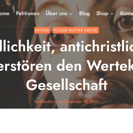
ome
Petitionen
Über uns
Blog
Shop
Konta
AKTION
HEILIGE MUTTER KIRCHE
lichkeit, antichrist
erstören den Wertek
Gesellschaft
Veröffentlicht am
November 18, 2025