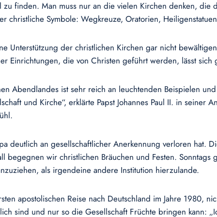
ll zu finden. Man muss nur an die vielen Kirchen denken, die d
 christliche Symbole: Wegkreuze, Oratorien, Heiligenstatuen
ne Unterstützung der christlichen Kirchen gar nicht bewältige
er Einrichtungen, die von Christen geführt werden, lässt sich g
hen Abendlandes ist sehr reich an leuchtenden Beispielen und 
lschaft und Kirche“, erklärte Papst Johannes Paul II. in sein
ühl.
pa deutlich an gesellschaftlicher Anerkennung verloren hat. Di
ll begegnen wir christlichen Bräuchen und Festen. Sonntags g
uziehen, als irgendeine andere Institution hierzulande.
r ersten apostolischen Reise nach Deutschland im Jahre 1980, n
tlich sind und nur so die Gesellschaft Früchte bringen kann: