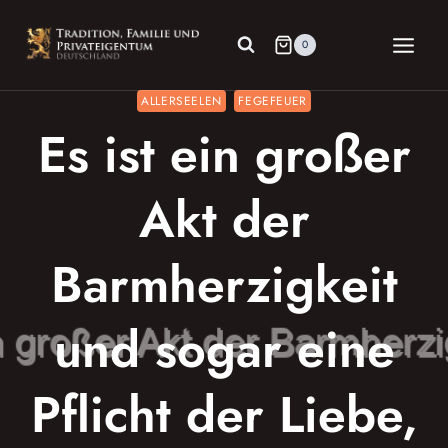
Zum
Inhalt
0
springen
ALLERSEELEN
FEGEFEUER
Es ist ein großer
Akt der
Barmherzigkeit
und sogar eine
Pflicht der Liebe,