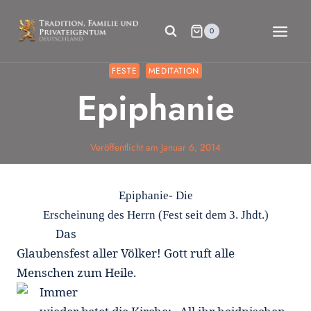
Zum
Inhalt
0
springen
FESTE
MEDITATION
Epiphanie
Veröffentlicht am
Januar 6, 2014
Epiphanie- Die
Erscheinung des Herrn (Fest seit dem 3. Jhdt.)
Das
Glaubensfest aller Völker! Gott ruft alle
Menschen zum Heile.
Immer