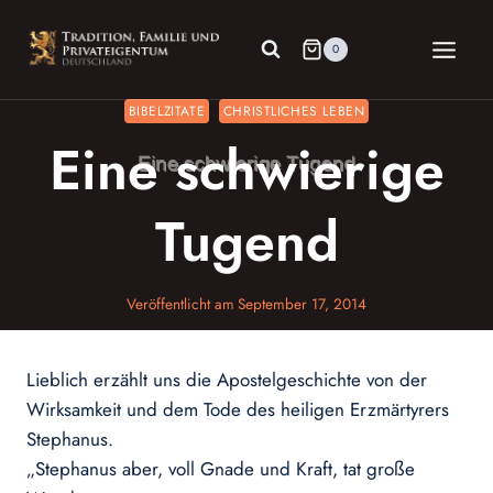
Zum
Inhalt
0
springen
BIBELZITATE
CHRISTLICHES LEBEN
Eine schwierige
Tugend
Veröffentlicht am
September 17, 2014
Lieblich erzählt uns die Apostelgeschichte von der
Wirksamkeit und dem Tode des heiligen Erzmärtyrers
Stephanus.
„Stephanus aber, voll Gnade und Kraft, tat große