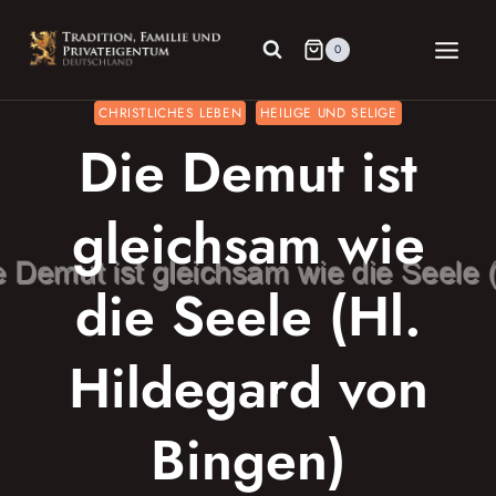
Zum
Inhalt
0
springen
CHRISTLICHES LEBEN
HEILIGE UND SELIGE
Die Demut ist
gleichsam wie
die Seele (Hl.
Hildegard von
Bingen)