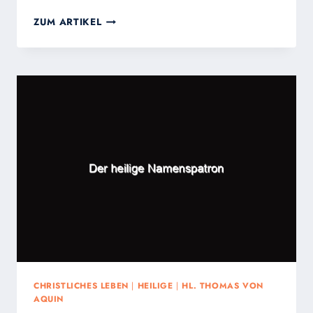
EINWANDERUNG
ZUM ARTIKEL
AKZEPTIEREN
ODER
VERWEIGERN:
EINIGE
ÜBERLEGUNGEN
DES
HL.
THOMAS
VON
AQUIN
CHRISTLICHES LEBEN
|
HEILIGE
|
HL. THOMAS VON
AQUIN