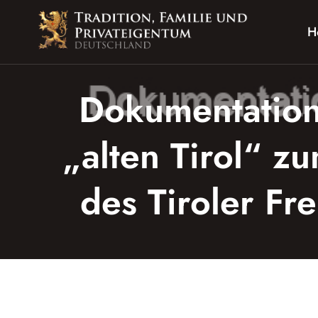
Zum
Inhalt
H
springen
Dokumentation:
„alten Tirol“ z
des Tiroler Fr