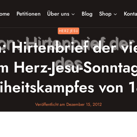
ome
Petitionen
Über uns
Blog
Shop
Konta
HERZ JESU
 Hirtenbrief der vi
um Herz-Jesu-Sonnt
eiheitskampfes von
Veröffentlicht am
Dezember 15, 2012