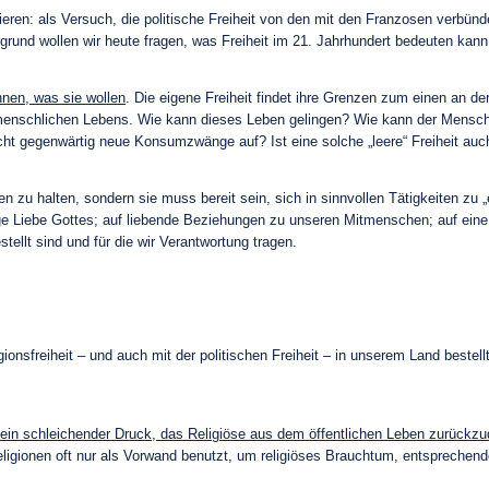
ieren: als Versuch, die politische Freiheit von den mit den Franzosen verbün
grund wollen wir heute fragen, was Freiheit im 21. Jahrhundert bedeuten kann
nnen, was sie wollen
. Die eigene Freiheit findet ihre Grenzen zum einen an 
menschlichen Lebens. Wie kann dieses Leben gelingen? Wie kann der Mensch s
cht gegenwärtig neue Konsumzwänge auf? Ist eine solche „leere“ Freiheit auch
en zu halten, sondern sie muss bereit sein, sich in sinnvollen Tätigkeiten zu 
ige Liebe Gottes; auf liebende Beziehungen zu unseren Mitmenschen; auf eine 
tellt sind und für die wir Verantwortung tragen.
nsfreiheit – und auch mit der politischen Freiheit – in unserem Land bestellt 
ein schleichender Druck, das Religiöse aus dem öffentlichen Leben zurückzu
 Religionen oft nur als Vorwand benutzt, um religiöses Brauchtum, entsprech