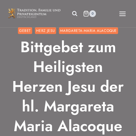
Zum
Inhalt
0
springen
GEBET
HERZ JESU
MARGARETA-MARIA ALACOQUE
Bittgebet zum
Heiligsten
Herzen Jesu der
hl. Margareta
Maria Alacoque