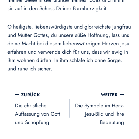
meiner Seele in der Stunde meines Todes und nimm
sie auf in den Schoss Deiner Barmherzigkeit.
O heiligste, liebenswürdigste und glorreichste Jungfrau
und Mutter Gottes, du unsere süße Hoffnung, lass uns
deine Macht bei diesem liebenswürdigen Herzen Jesu
erfahren und verwende dich für uns, dass wir ewig in
ihm wohnen dürfen. In ihm schlafe ich ohne Sorge,
und ruhe ich sicher.
Beitragsnavigation
ZURÜCK
WEITER
Die christliche
Die Symbole im Herz-
Auffassung von Gott
Jesu-Bild und ihre
und Schöpfung
Bedeutung