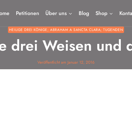
ome
Petitionen
Über uns
Blog
Shop
Konta
HEILIGE DREI KÖNIGE; ABRAHAM A SANCTA CLARA; TUGENDEN
e drei Weisen und 
Veröffentlicht am
Januar 12, 2016