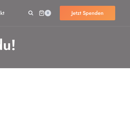
kt
Jetzt Spenden
0
du!