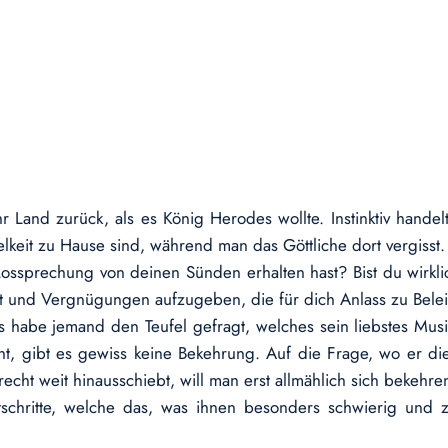
nd zurück, als es König Herodes wollte. Instinktiv handelten
telkeit zu Hause sind, während man das Göttliche dort vergisst.
ossprechung von deinen Sünden erhalten hast? Bist du wirkl
aft und Vergnügungen aufzugeben, die für dich Anlass zu Bel
 habe jemand den Teufel gefragt, welches sein liebstes Musik
t, gibt es gewiss keine Bekehrung. Auf die Frage, wo er di
echt weit hinausschiebt, will man erst allmählich sich bekehr
chritte, welche das, was ihnen besonders schwierig und zu