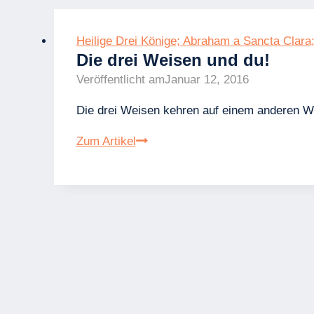
Heilige Drei Könige; Abraham a Sancta Clara
Die drei Weisen und du!
Veröffentlicht am
Januar 12, 2016
Die drei Weisen kehren auf einem anderen Weg 
Die
Zum Artikel
drei
Weisen
und
du!