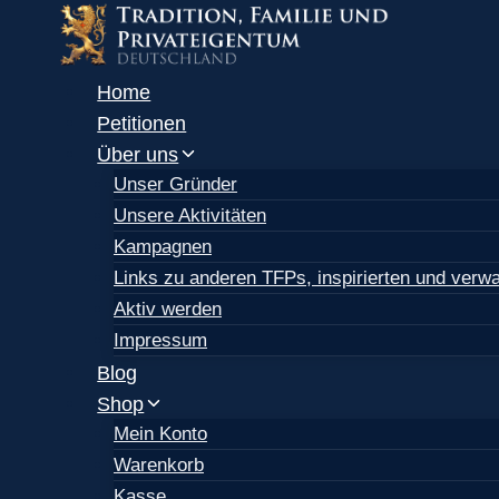
Zum
Inhalt
springen
Home
Petitionen
Über uns
Unser Gründer
Unsere Aktivitäten
Kampagnen
Links zu anderen TFPs, inspirierten und ver
Aktiv werden
Impressum
Blog
Shop
Mein Konto
Warenkorb
Kasse