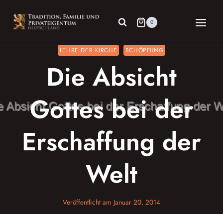
Zum
Inhalt
0
springen
LEHRE DER KIRCHE
SCHÖPFUNG
Die Absicht
Gottes bei der
Erschaffung der
Welt
Veröffentlicht am
Januar 20, 2014