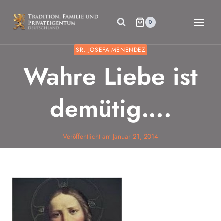
Zum
Inhalt
0
springen
SR. JOSEFA MENENDEZ
Wahre Liebe ist
demütig….
Veröffentlicht am
Januar 21, 2014