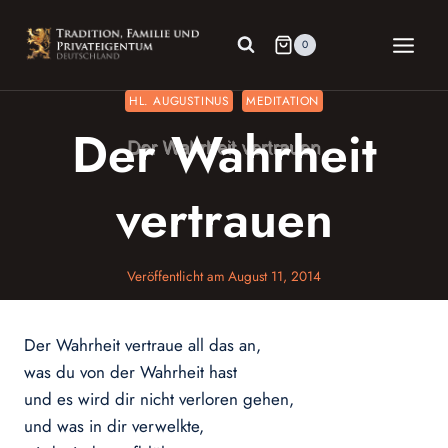
Zum
Inhalt
0
springen
HL. AUGUSTINUS
MEDITATION
Der Wahrheit
vertrauen
Veröffentlicht am
August 11, 2014
Der Wahrheit vertraue all das an,
was du von der Wahrheit hast
und es wird dir nicht verloren gehen,
und was in dir verwelkte,