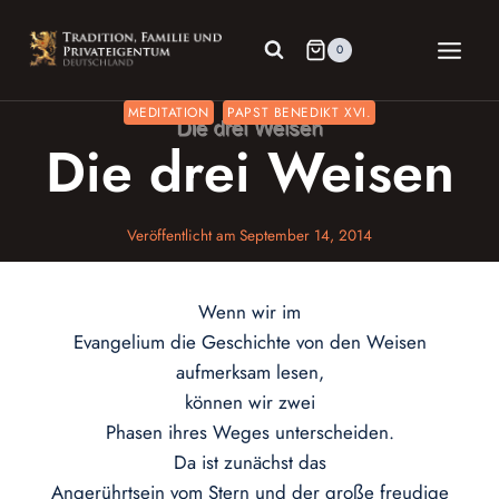
Zum
Inhalt
0
springen
MEDITATION
PAPST BENEDIKT XVI.
Die drei Weisen
Veröffentlicht am
September 14, 2014
Wenn wir im
Evangelium die Geschichte von den Weisen
aufmerksam lesen,
können wir zwei
Phasen ihres Weges unterscheiden.
Da ist zunächst das
Angerührtsein vom Stern und der große freudige