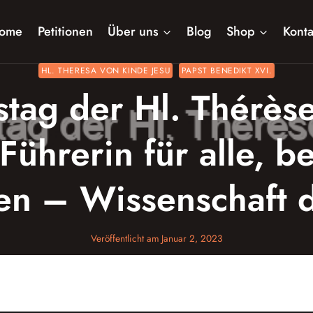
ome
Petitionen
Über uns
Blog
Shop
Konta
HL. THERESA VON KINDE JESU
PAPST BENEDIKT XVI.
tag der Hl. Thérèse
Führerin für alle, b
en – Wissenschaft d
Veröffentlicht am
Januar 2, 2023