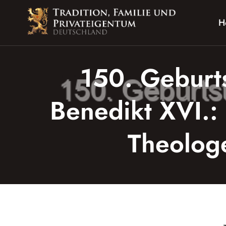
Zum
Inhalt
H
springen
150. Geburts
Benedikt XVI.: 
Theolog