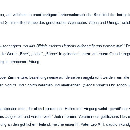
esser, auf welchem in emailleartigem Farbenschmuck das Brustbild des heilig
- und Schluss-Buchstabe des griechischen Alphabetes: Alpha und Omega, wel
äuser segnen, wo das Bildnis meines Herzens aufgestellt und verehrt wird.“
De
ie Worte: „Ehre“, „Liebe“, „Sühne“ in goldenen Lettern auf rotem Grunde trag
ng in erhabener Präung.
- oder Zimmertüre, beziehungsweise auf derselben angebracht werden, um all
ten Schutz und Schirm verehren und anerkennen. (Sehr sinnreich und schön w
htposten sein, der allen Feinden des Heiles den Eingang wehrt, gemäß der Ve
 aufgestellt und verehrt wird.“ Jeder fromme Verehrer des göttlichens Herzen
gung an den göttlichen Heiland, welche unser hl. Vater Leo XIII. dadurch kun