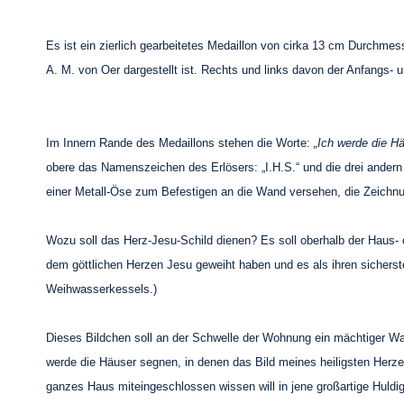
Es ist ein zierlich gearbeitetes Medaillon von cirka 13 cm Durchm
A. M. von Oer dargestellt ist. Rechts und links davon der Anfangs
Im Innern Rande des Medaillons stehen die Worte:
„Ich werde die H
obere das Namenszeichen des Erlösers: „I.H.S.“ und die drei andern d
einer Metall-Öse zum Befestigen an die Wand versehen, die Zeichnu
Wozu soll das Herz-Jesu-Schild dienen? Es soll oberhalb der Haus
dem göttlichen Herzen Jesu geweiht haben und es als ihren sichers
Weihwasserkessels.)
Dieses Bildchen soll an der Schwelle der Wohnung ein mächtiger Wac
werde die Häuser segnen, in denen das Bild meines heiligsten Herzens
ganzes Haus miteingeschlossen wissen will in jene großartige Huldi