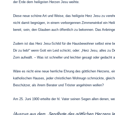
der Erde dem heiligsten Herzen Jesu weihte.
Diese neue schöne Art und Weise, das heiligste Herz Jesu zu verehre
nicht damit begnügen, in einem verborgennen Zimmerwinkel ein Heil
bereit, sein, den Glauben auch öffentlich zu bekennen. Das Anbring
Zudem ist das Herz Jesu-Schild für die Hausbewohner selbst eine b
Dir zu lieb!“ wenn Gott ein Leid schickt, oder: „Herz Jesu, alles z
Zorn aufwallt. – Was ist schneller und leichter gesagt oder gedacht
Wäre es nicht eine neue herrliche Ehrung des göttlichen Herzens, e
katholischen Hauses, jeder christlichen Wohnugn schmückte, gleichs
Beschützer, als ihrem Berater und Tröster angehören wollen?
Am 25. Juni 1900 erteilte der hl. Vater seinen Segen allen denen, 
(Auszug aus dem „Sendbote des göttlichen Herzens Je