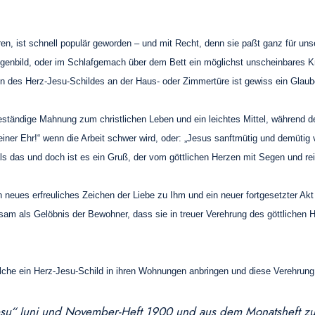
n, ist schnell populär geworden – und mit Recht, denn sie paßt ganz für unser
igenbild, oder im Schlafgemach über dem Bett ein möglichst unscheinbares K
en des Herz-Jesu-Schildes an der Haus- oder Zimmertüre ist gewiss ein Glaube
eständige Mahnung zum christlichen Leben und ein leichtes Mittel, während 
u Deiner Ehr!“ wenn die Arbeit schwer wird, oder: „Jesus sanftmütig und demü
 als das und doch ist es ein Gruß, der vom göttlichen Herzen mit Segen und re
in neues erfreuliches Zeichen der Liebe zu Ihm und ein neuer fortgesetzter 
am als Gelöbnis der Bewohner, dass sie in treuer Verehrung des göttlichen H
welche ein Herz-Jesu-Schild in ihren Wohnungen anbringen und diese Verehrung
su“ Juni und November-Heft 1900 und aus dem Monatsheft zu 