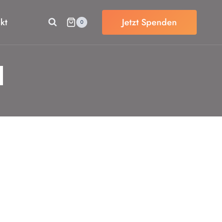
kt
Jetzt Spenden
0
d