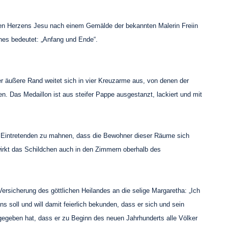
sten Herzens Jesu nach einem Gemälde der bekannten Malerin Freiin
ches bedeutet: „Anfang und Ende“.
r äußere Rand weitet sich in vier Kreuzarme aus, von denen der
en. Das Medaillon ist aus steifer Pappe ausgestanzt, lackiert und mit
e Eintretenden zu mahnen, dass die Bewohner dieser Räume sich
irkt das Schildchen auch in den Zimmern oberhalb des
rsicherung des göttlichen Heilandes an die selige Margaretha: „Ich
s soll und will damit feierlich bekunden, dass er sich und sein
dgegeben hat, dass er zu Beginn des neuen Jahrhunderts alle Völker