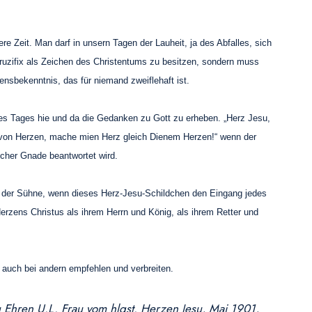
e Zeit. Man darf in unsern Tagen der Lauheit, ja des Abfalles, sich
ruzifix als Zeichen des Christentums zu besitzen, sondern muss
nsbekenntnis, das für niemand zweiflehaft ist.
des Tages hie und da die Gedanken zu Gott zu erheben. „Herz Jesu,
tig von Herzen, mache mien Herz gleich Dienem Herzen!“ wenn der
icher Gnade beantwortet wird.
Akt der Sühne, wenn dieses Herz-Jesu-Schildchen den Eingang jedes
erzens Christus als ihrem Herrn und König, als ihrem Retter und
 auch bei andern empfehlen und verbreiten.
Ehren U.L. Frau vom hlgst. Herzen Jesu, Mai 1901,