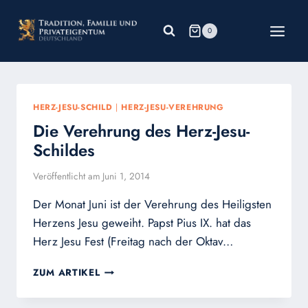
Zum
Inhalt
0
springen
HERZ-JESU-SCHILD
|
HERZ-JESU-VEREHRUNG
Die Verehrung des Herz-Jesu-
Schildes
Veröffentlicht am
Juni 1, 2014
Der Monat Juni ist der Verehrung des Heiligsten
Herzens Jesu geweiht. Papst Pius IX. hat das
Herz Jesu Fest (Freitag nach der Oktav…
DIE
ZUM ARTIKEL
VEREHRUNG
DES