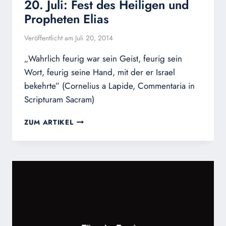
20. Juli: Fest des Heiligen und
Propheten Elias
Veröffentlicht am
Juli 20, 2014
„Wahrlich feurig war sein Geist, feurig sein
Wort, feurig seine Hand, mit der er Israel
bekehrte” (Cornelius a Lapide, Commentaria in
Scripturam Sacram)
20.
ZUM ARTIKEL
JULI:
FEST
DES
HEILIGEN
UND
PROPHETEN
ELIAS