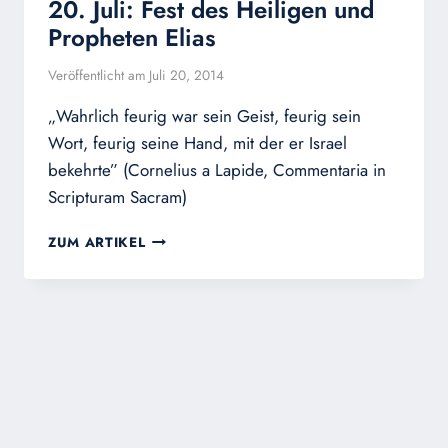
20. Juli: Fest des Heiligen und
Propheten Elias
Veröffentlicht am
Juli 20, 2014
„Wahrlich feurig war sein Geist, feurig sein
Wort, feurig seine Hand, mit der er Israel
bekehrte” (Cornelius a Lapide, Commentaria in
Scripturam Sacram)
20.
ZUM ARTIKEL
JULI:
FEST
DES
HEILIGEN
UND
PROPHETEN
ELIAS