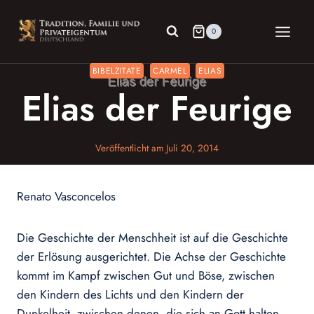
Zum
Inhalt
0
springen
BIBELZITATE
CARMEL
ELIAS
Elias der Feurige
Veröffentlicht am
Juli 20, 2014
Renato Vasconcelos
Die Geschichte der Menschheit ist auf die Geschichte
der Erlösung ausgerichtet. Die Achse der Geschichte
kommt im Kampf zwischen Gut und Böse, zwischen
den Kindern des Lichts und den Kindern der
Dunkelheit, zwischen denen, die sich an Gott halten,