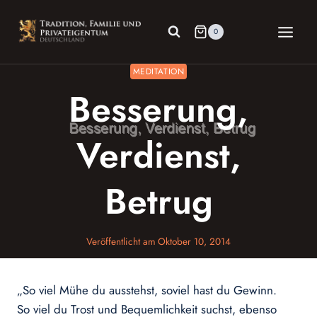
Zum
Inhalt
0
springen
MEDITATION
Besserung,
Verdienst,
Betrug
Veröffentlicht am
Oktober 10, 2014
„So viel Mühe du ausstehst, soviel hast du Gewinn.
So viel du Trost und Bequemlichkeit suchst, ebenso