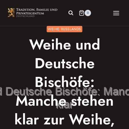
Zum
Inhalt
0
springen
WEIHE RUSSLANDS
Weihe und
Deutsche
Bischöfe:
Manche stehen
klar zur Weihe,