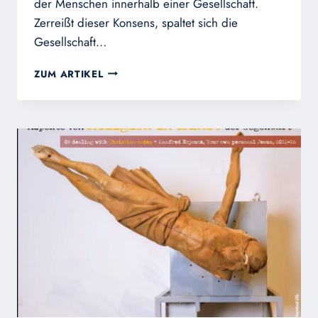
der Menschen innerhalb einer Gesellschaft.
Zerreißt dieser Konsens, spaltet sich die
Gesellschaft…
RELIGIONSFEINDLICHKEIT,
ZUM ARTIKEL
ANTICHRISTLICHE
HETZE
UND
BLASPHEMIE
ZERSTÖREN
DEN
WERTEKONSENS
IN
DER
GESELLSCHAFT