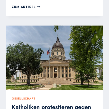
ANTIFA-
ZUM ARTIKEL
GEGENPROTEST
SCHEITERT
–
TFP
VERTEIDIGT
DAS
LEBEN
IN
LEIPZIG
GESELLSCHAFT
Katholiken protestieren gegen