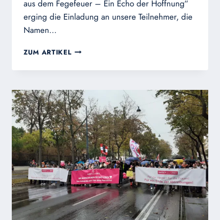
aus dem Fegefeuer – Ein Echo der Hoffnung“
erging die Einladung an unsere Teilnehmer, die
Namen…
AKTION
ZUM ARTIKEL
„STIMMEN
AUS
DEM
FEGEFEUER
–
EIN
ECHO
DER
HOFFNUNG“