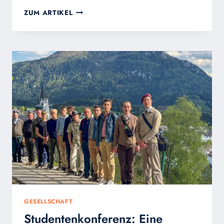
IN
ZUM ARTIKEL
FATIMA
WURDEN
DIE
ANLIEGEN
UND
EIN
ROSENSTRAUSS N
IEDERGELEGT
GESELLSCHAFT
Studentenkonferenz: Eine