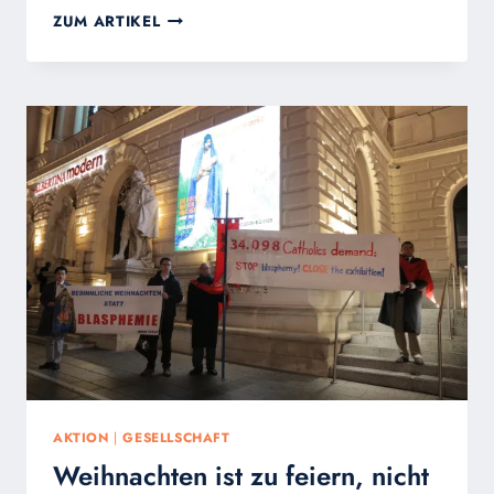
EINE
ZUM ARTIKEL
VERSCHNEITE
NACHT
IN
WIEN
–
40
TAGE
FÜR
DAS
LEBEN
AKTION
|
GESELLSCHAFT
Weihnachten ist zu feiern, nicht