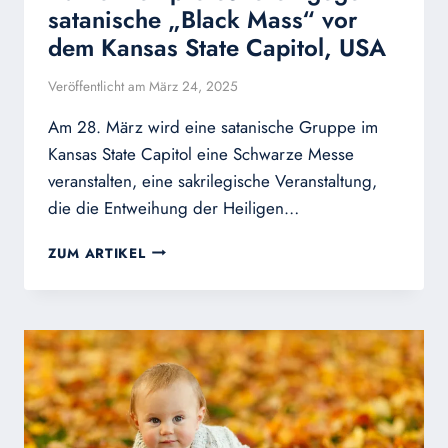
satanische „Black Mass“ vor
dem Kansas State Capitol, USA
Veröffentlicht am
März 24, 2025
Am 28. März wird eine satanische Gruppe im
Kansas State Capitol eine Schwarze Messe
veranstalten, eine sakrilegische Veranstaltung,
die die Entweihung der Heiligen…
KATHOLIKEN
ZUM ARTIKEL
PROTESTIEREN
GEGEN
SATANISCHE
„BLACK
MASS“
VOR
DEM
KANSAS
STATE