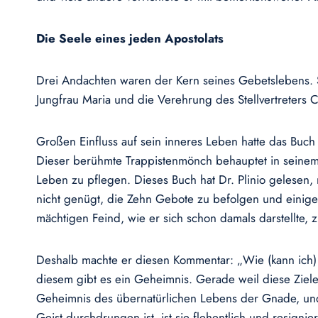
Die Seele eines jeden Apostolats
Drei Andachten waren der Kern seines Gebetslebens. 
Jungfrau Maria und die Verehrung des Stellvertreters Ch
Großen Einfluss auf sein inneres Leben hatte das Buch
Dieser berühmte Trappistenmönch behauptet in seinem We
Leben zu pflegen. Dieses Buch hat Dr. Plinio gelesen
nicht genügt, die Zehn Gebote zu befolgen und einige
mächtigen Feind, wie er sich schon damals darstellte, 
Deshalb machte er diesen Kommentar: „Wie (kann ich) 
diesem gibt es ein Geheimnis. Gerade weil diese Ziele
Geheimnis des übernatürlichen Lebens der Gnade, und a
Geist durchdrungen ist, ist sie flehentlich und resigni