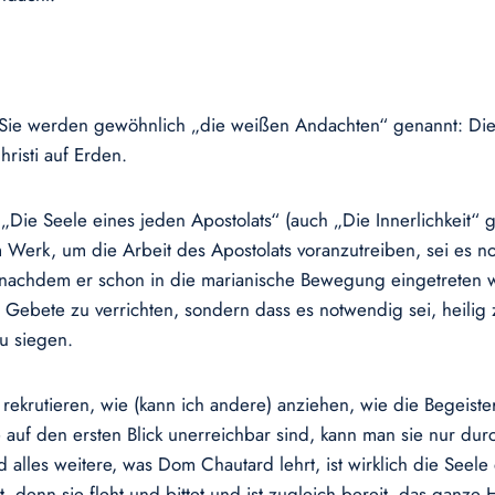
Sie werden gewöhnlich „die weißen Andachten“ genannt: Die 
risti auf Erden.
 „Die Seele eines jeden Apostolats“ (auch „Die Innerlichkeit“
rk, um die Arbeit des Apostolats voranzutreiben, sei es notwe
, nachdem er schon in die marianische Bewegung eingetreten
 Gebete zu verrichten, sondern dass es notwendig sei, heili
zu siegen.
rekrutieren, wie (kann ich andere) anziehen, wie die Begeist
 auf den ersten Blick unerreichbar sind, kann man sie nur dur
lles weitere, was Dom Chautard lehrt, ist wirklich die Seele
ert, denn sie fleht und bittet und ist zugleich bereit, das ga