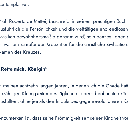
Kontemplativer.
Prof. Roberto de Mattei, beschreibt in seinem prächtigen Buch
ausführlich die Persönlichkeit und die vielfältigen und endlosen
Brasilien gewohnheitsmäßig genannt wird) sein ganzes Leben ge
r war ein kämpfender Kreuzritter für die christliche Zivilisatio
Namen des Kreuzes.
„Rette mich, Königin“
In meinen achtzehn langen Jahren, in denen ich die Gnade hatte
unzähligen Kleinigkeiten des täglichen Lebens beobachten kö
ausfüllten, ohne jemals den Impuls des gegenrevolutionären 
Anzumerken ist, dass seine Frömmigkeit seit seiner Kindheit v