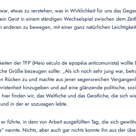
s war, etwas zu verstehen, was in Wirklichkeit für uns das Ge
h sein Geist in einem ständigen Wechselspiel zwischen dem Ze
 anderen zu bewegen, mit einer ganz natürlichen Leichtigkei
keiten der TFP (Meio século de epopéia anticomunista) wollte D
che Größe bezeugen sollte: „Als ich noch sehr jung war, betra
den Rücken zu und machte aus jener segensreichen Vergangenh
istenheit hinzugeben und auf eine glänzende politische, sozia
hier finden wir, das Weltliche und das Geistliche, die sich wi
 und in der er sozusagen lebte.
r führte, in dem von Arbeit ausgefüllten Tag, die sich gewöhnl
nannte. Nichts, aber auch gar nichts konnte ihn aus der über