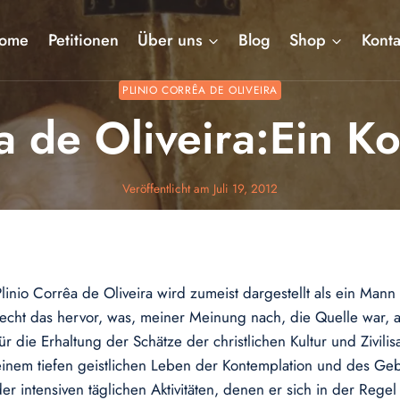
ome
Petitionen
Über uns
Blog
Shop
Konta
PLINIO CORRÊA DE OLIVEIRA
a de Oliveira:Ein K
Veröffentlicht am
Juli 19, 2012
Plinio Corrêa de Oliveira wird zumeist dargestellt als ein Mann
recht das hervor, was, meiner Meinung nach, die Quelle war,
für die Erhaltung der Schätze der christlichen Kultur und Zivili
einem tiefen geistlichen Leben der Kontemplation und des Ge
der intensiven täglichen Aktivitäten, denen er sich in der Rege