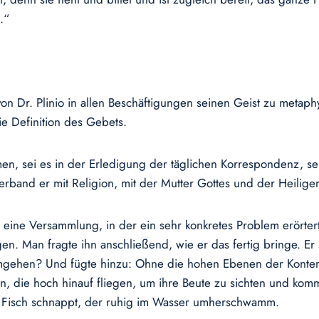
.“
von Dr. Plinio in allen Beschäftigungen seinen Geist zu meta
ie Definition des Gebets.
men, sei es in der Erledigung der täglichen Korrespondenz, s
erband er mit Religion, mit der Mutter Gottes und der Heilige
linio eine Versammlung, in der ein sehr konkretes Problem erör
n. Man fragte ihn anschließend, wie er das fertig bringe. Er
mgehen? Und fügte hinzu: Ohne die hohen Ebenen der Kontempl
tun, die hoch hinauf fliegen, um ihre Beute zu sichten und kom
n Fisch schnappt, der ruhig im Wasser umherschwamm.