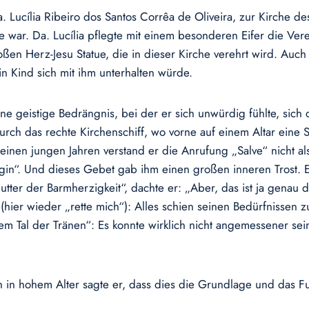
. Lucília Ribeiro dos Santos Corrêa de Oliveira, zur Kirche 
e war. Da. Lucília pflegte mit einem besonderen Eifer die Ver
en Herz-Jesu Statue, die in dieser Kirche verehrt wird. Auch
ein Kind sich mit ihm unterhalten würde.
 eine geistige Bedrängnis, bei der er sich unwürdig fühlte, sic
urch das rechte Kirchenschiff, wo vorne auf einem Altar eine S
einen jungen Jahren verstand er die Anrufung „Salve“ nicht a
nigin“. Und dieses Gebet gab ihm einen großen inneren Trost. E
ter der Barmherzigkeit“, dachte er: „Aber, das ist ja genau 
ier wieder „rette mich“): Alles schien seinen Bedürfnissen zu
em Tal der Tränen“: Es konnte wirklich nicht angemessener sein
 in hohem Alter sagte er, dass dies die Grundlage und das F