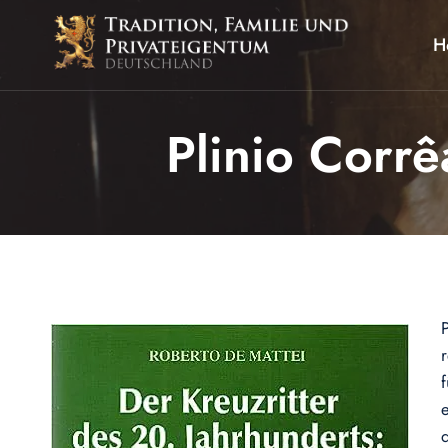
Zum
Inhalt
H
springen
Plinio Corrê