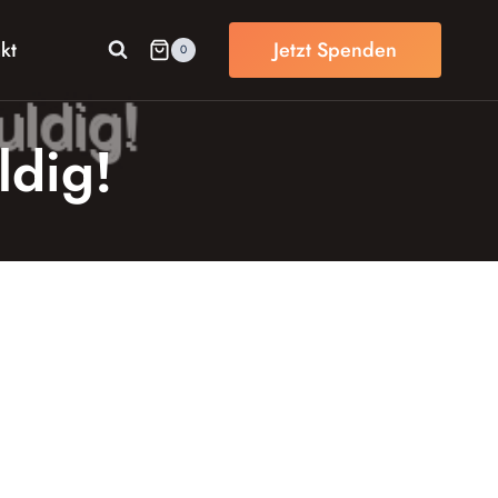
kt
Jetzt Spenden
0
ldig!