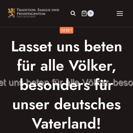
Zum
Inhalt
0
springen
GEBET
Lasset uns beten
für alle Völker,
besonders für
unser deutsches
Vaterland!