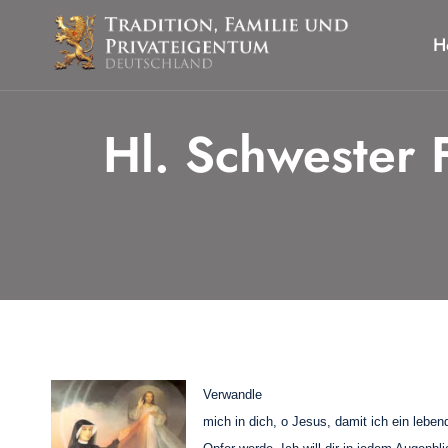
Zum
Inhalt
H
springen
Hl. Schwester 
Verwandle
mich in dich, o Jesus, damit ich ein lebend