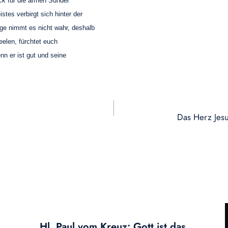
ick für die armen Sünder
tes verbirgt sich hinter der
ge nimmt es nicht wahr, deshalb
Seelen, fürchtet euch
enn er ist gut und seine
Das Herz Jesu
Hl. Paul vom Kreuz: Gott ist das