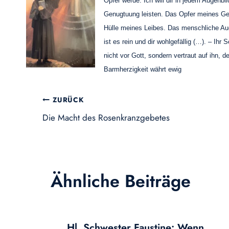
Opfer werde. Ich will dir in jedem Augenbl
Genugtuung leisten. Das Opfer meines Geis
Hülle meines Leibes. Das menschliche Au
ist es rein und dir wohlgefällig (…). – Ihr 
nicht vor Gott, sondern vertraut auf ihn, d
Barmherzigkeit währt ewig
Beitragsnavigation
ZURÜCK
Die Macht des Rosenkranzgebetes
Ähnliche Beiträge
Hl. Schwester Faustine: Wenn