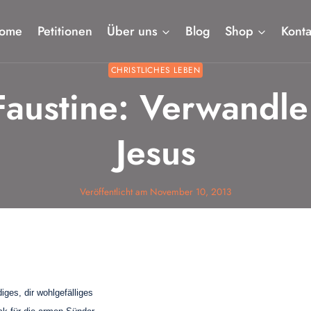
ome
Petitionen
Über uns
Blog
Shop
Konta
CHRISTLICHES LEBEN
Faustine: Verwandle 
Jesus
Veröffentlicht am
November 10, 2013
iges, dir wohlgefälliges