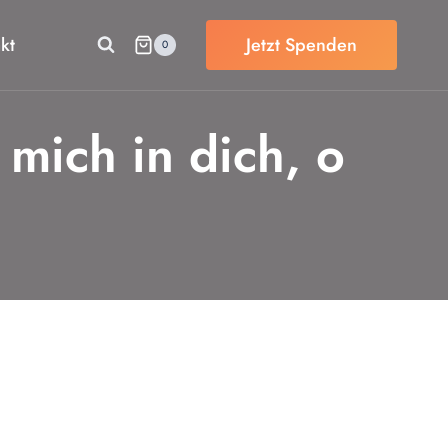
kt
Jetzt Spenden
0
mich in dich, o