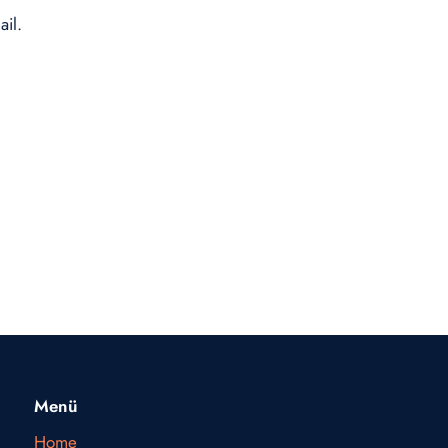
ail.
Menü
Home