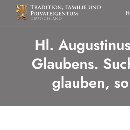
Zum
Inhalt
H
springen
Hl. Augustinus
Glaubens. Such
glauben, so