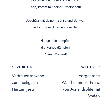
O starker Held, groß ist dein Kraft
ach, komm mit deiner Ritterschaft!
Beschütz mit deinem Schild und Schwert,
die Kirch, die Hirten und die Herd!
Hilf uns hie kämpfen,
die Feinde dämpfen,
Sankt Michael!
Beitragsnavigation
ZURÜCK
WEITER
Vertrauensnovene
Vergessene
zum heiligsten
Wahrheiten: Hl Franz
Herzen Jesu
von Assisi drohte mit
Strafen