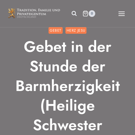
Zum
Inhalt
0
springen
GEBET
HERZ JESU
Gebet in der
Stunde der
Barmherzigkeit
(Heilige
Schwester