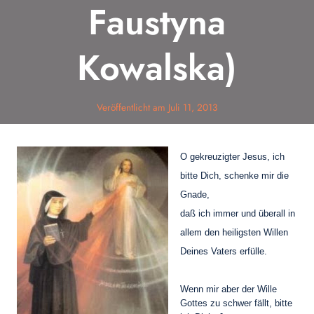
Faustyna
Kowalska)
Veröffentlicht am
Juli 11, 2013
O gekreuzigter Jesus, ich
bitte Dich, schenke mir die
Gnade,
daß ich immer und überall in
allem den heiligsten Willen
Deines Vaters erfülle.
Wenn mir aber der Wille
Gottes zu schwer fällt, bitte