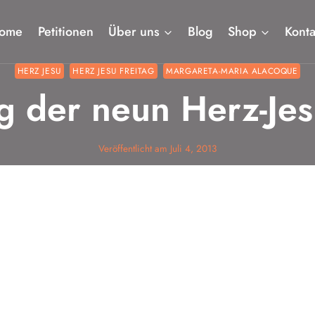
ome
Petitionen
Über uns
Blog
Shop
Konta
HERZ JESU
HERZ JESU FREITAG
MARGARETA-MARIA ALACOQUE
 der neun Herz-Jes
Veröffentlicht am
Juli 4, 2013