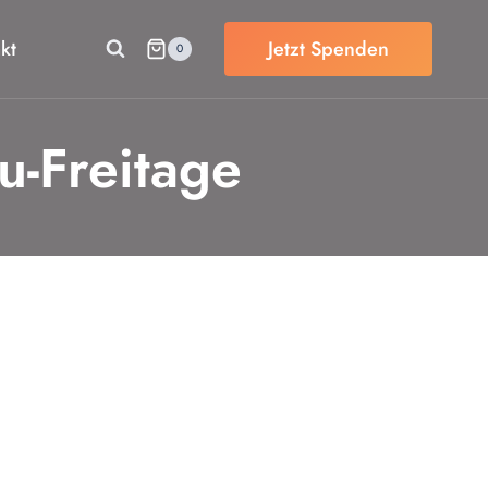
kt
Jetzt Spenden
0
u-Freitage