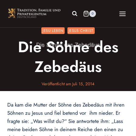
Zum
Inhalt
0
springen
JESU LEBEN
JESUS CHRIST
Die Söhne des
Zebedäus
Veröffentlicht am
Juli 15, 2014
Da kam die Mutter der Söhne des Zebedäus mit ihren
Söhnen zu Jesus und fiel betend vor ihm nieder. Er
fragte sie: „Was willst du?“ Sie antwortete ihm: „Lass
meine beiden Söhne in deinem Reiche den einen zu