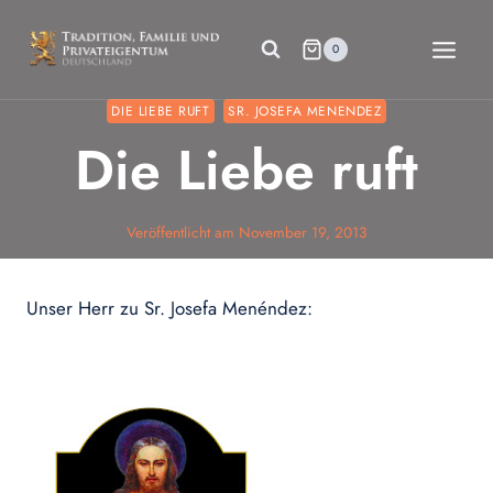
Zum
Inhalt
0
springen
DIE LIEBE RUFT
SR. JOSEFA MENENDEZ
Die Liebe ruft
Veröffentlicht am
November 19, 2013
Unser Herr zu Sr. Josefa Menéndez: