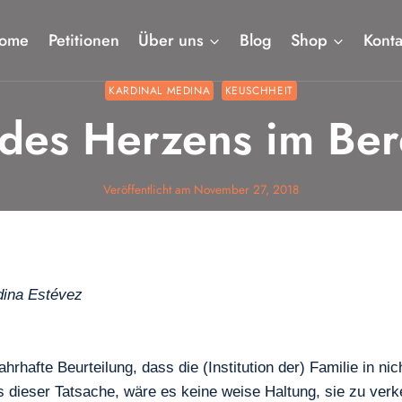
ome
Petitionen
Über uns
Blog
Shop
Konta
KARDINAL MEDINA
KEUSCHHEIT
des Herzens im Bere
Veröffentlicht am
November 27, 2018
dina Estévez
ahrhafte Beurteilung, dass die (Institution der) Familie in ni
ts dieser Tatsache, wäre es keine weise Haltung, sie zu ve