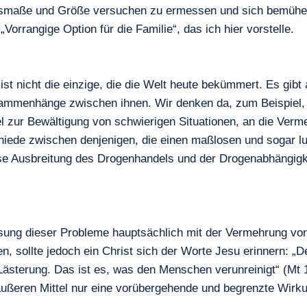
maße und Größe versuchen zu ermessen und sich bemühen, M
Vorrangige Option für die Familie“, das ich hier vorstelle.
 ist nicht die einzige, die die Welt heute bekümmert. Es gibt
ammenhänge zwischen ihnen. Wir denken da, zum Beispiel, a
tel zur Bewältigung von schwierigen Situationen, an die Ver
iede zwischen denjenigen, die einen maßlosen und sogar l
se Ausbreitung des Drogenhandels und der Drogenabhängigke
Lösung dieser Probleme hauptsächlich mit der Vermehrung vo
zen, sollte jedoch ein Christ sich der Worte Jesu erinner
ästerung. Das ist es, was den Menschen verunreinigt“ (Mt 1
ußeren Mittel nur eine vorübergehende und begrenzte Wirk