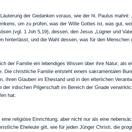
Läuterung der Gedanken voraus, wie der hl. Paulus mahnt: „
kens, um zu prüfen, was der Wille Gottes ist, was gut, woh
sen (vgl. 1 Joh 5,19), dessen, den Jesus „Lügner und Vater
n hinterlässt, und die Wahl dessen, was für den Menschen wi
ch der Familie ein lebendiges Wissen über ihre Natur, als e
. Die christliche Familie entsteht einem sakramentalen Bun
en, ihren Glauben im Ehestand und in den elterlichen Verant
der irdischen Pilgerschaft im Bereich der Gnade verwirklic
fen hat.
er eine religiöse Einrichtung, aber nicht nur als eine neben
hristliche Eheleute gilt, wie für jeden Jünger Christi, die 