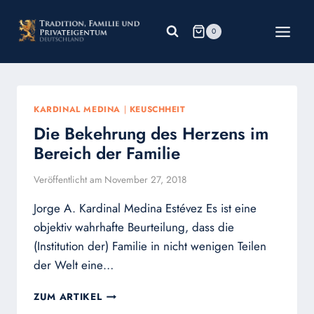
Zum
Inhalt
0
springen
KARDINAL MEDINA
|
KEUSCHHEIT
Die Bekehrung des Herzens im
Bereich der Familie
Veröffentlicht am
November 27, 2018
Jorge A. Kardinal Medina Estévez Es ist eine
objektiv wahrhafte Beurteilung, dass die
(Institution der) Familie in nicht wenigen Teilen
der Welt eine…
DIE
ZUM ARTIKEL
BEKEHRUNG