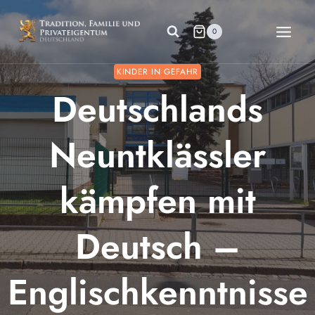
Zum
Inhalt
0
springen
KINDER IN GEFAHR
Deutschlands
Neuntklässler
kämpfen mit
Deutsch –
Englischkenntnisse