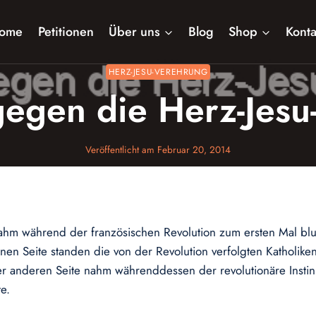
ome
Petitionen
Über uns
Blog
Shop
Konta
HERZ-JESU-VEREHRUNG
gegen die Herz-Jesu
Veröffentlicht am
Februar 20, 2014
m während der französischen Revolution zum ersten Mal bluti
nen Seite standen die von der Revolution verfolgten Katholike
er anderen Seite nahm währenddessen der revolutionäre Instin
e.