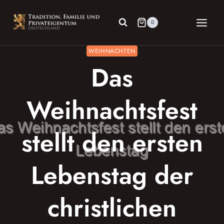
Zum
Inhalt
0
springen
WEIHNACHTEN
Das
Weihnachtsfest
stellt den ersten
Lebenstag der
christlichen