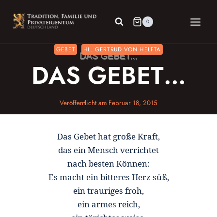
Zum
Inhalt
0
springen
GEBET
HL. GERTRUD VON HELFTA
DAS GEBET…
Veröffentlicht am
Februar 18, 2015
Das Gebet hat große Kraft,
das ein Mensch verrichtet
nach besten Können:
Es macht ein bitteres Herz süß,
ein trauriges froh,
ein armes reich,