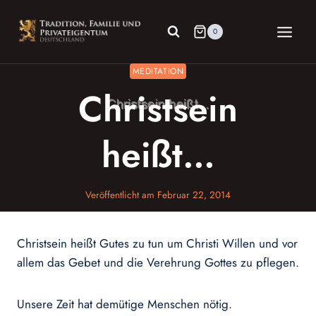
Zum
Inhalt
0
springen
MEDITATION
Christsein
heißt…
Veröffentlicht am
Februar 22, 2014
Christsein heißt Gutes zu tun um Christi Willen und vor
allem das Gebet und die Verehrung Gottes zu pflegen.
Unsere Zeit hat demütige Menschen nötig.