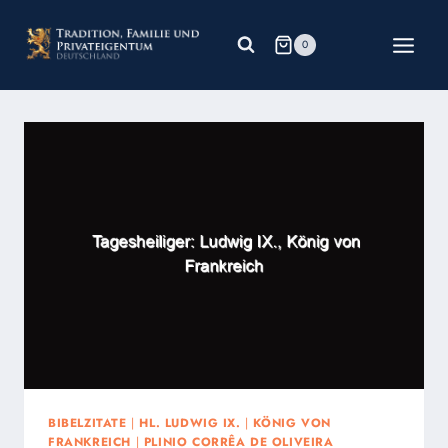
Zum
Inhalt
0
springen
BIBELZITATE
|
HL. LUDWIG IX.
|
KÖNIG VON
FRANKREICH
|
PLINIO CORRÊA DE OLIVEIRA