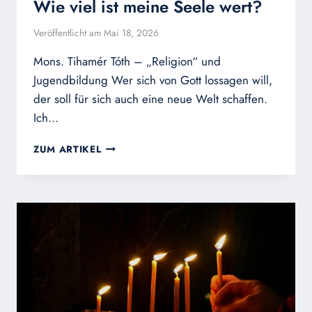
Wie viel ist meine Seele wert?
Veröffentlicht am
Mai 18, 2026
Mons. Tihamér Tóth – „Religion“ und
Jugendbildung Wer sich von Gott lossagen will,
der soll für sich auch eine neue Welt schaffen.
Ich…
WIE
ZUM ARTIKEL
VIEL
IST
MEINE
SEELE
WERT?