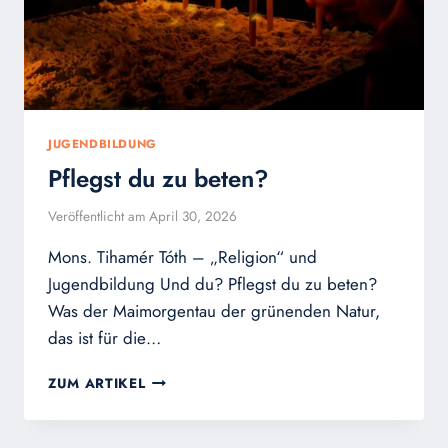
JUGENDBILDUNG
Pflegst du zu beten?
Veröffentlicht am
April 30, 2026
Mons. Tihamér Tóth – „Religion“ und
Jugendbildung Und du? Pflegst du zu beten?
Was der Maimorgentau der grünenden Natur,
das ist für die…
PFLEGST
ZUM ARTIKEL
DU
ZU
BETEN?