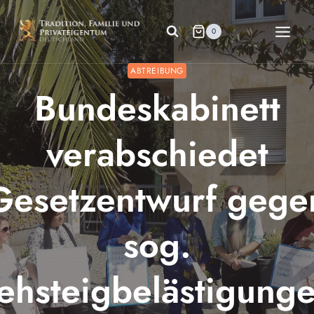
Zum
Inhalt
0
springen
ABTREIBUNG
Bundeskabinett
verabschiedet
Gesetzentwurf gege
sog.
ehsteigbelästigunge