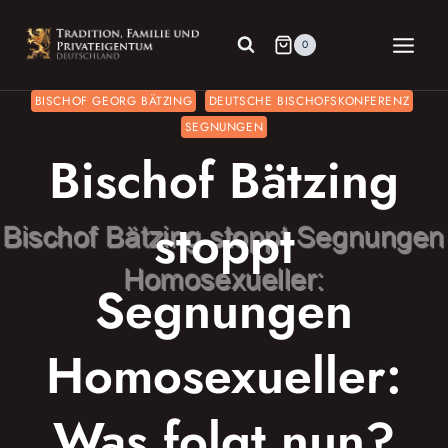
Zum
Inhalt
0
springen
BISCHOF GEORG BÄTZING
DEUTSCHE BISCHOFSKONFERENZ
SEGNUNGEN
Bischof Bätzing
stoppt
Segnungen
Homosexueller:
Was folgt nun?