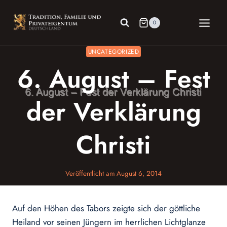
Zum
Inhalt
0
springen
UNCATEGORIZED
6. August – Fest
der Verklärung
Christi
Veröffentlicht am
August 6, 2014
Auf den Höhen des Tabors zeigte sich der göttliche
Heiland vor seinen Jüngern im herrlichen Lichtglanze