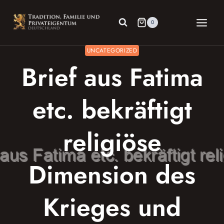
Zum
Inhalt
0
springen
UNCATEGORIZED
Brief aus Fatima
etc. bekräftigt
religiöse
Dimension des
Krieges und