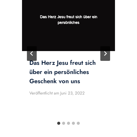
!
V
Das Herz Jesu freut sich
über ein persönliches
Geschenk von uns
Veröffentlicht am
Juni 23, 2022