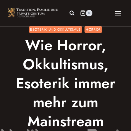
Zum
Inhalt
0
springen
ESOTERIK UND OKKULTISMUS
HORROR
Wie Horror,
Okkultismus,
Esoterik immer
mehr zum
Mainstream