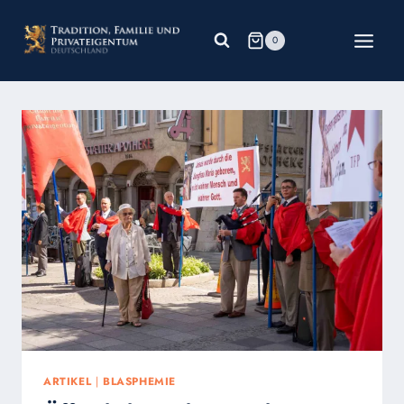
Zum
Inhalt
0
springen
ARTIKEL
|
BLASPHEMIE